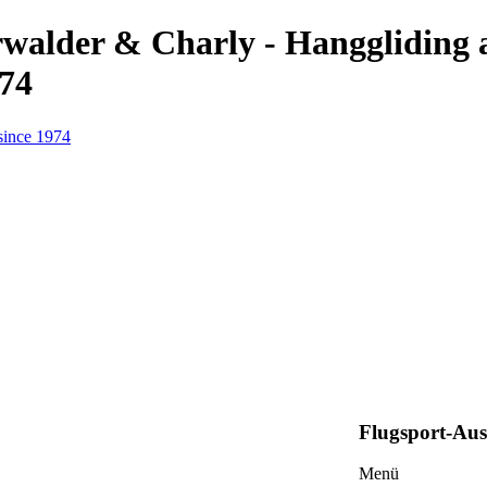
erwalder & Charly - Hanggliding
974
Flugsport-Au
Menü