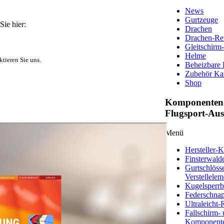
News
Gurtzeuge
ie hier:
Drachen
Drachen-Ret
Gleitschirm
Helme
ktieren Sie uns.
Beheizbare
Zubehör Ka
Shop
Komponenten 
Flugsport-Au
Menü
Hersteller-K
Finsterwald
Gurtschlöss
Verstellelem
Kugelsperrb
Federschna
Ultraleicht-
Fallschirm- 
Komponent