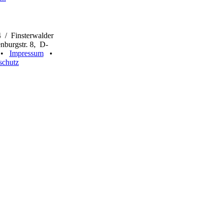
 / Finsterwalder
burgstr. 8, D-
n •
Impressum
•
schutz