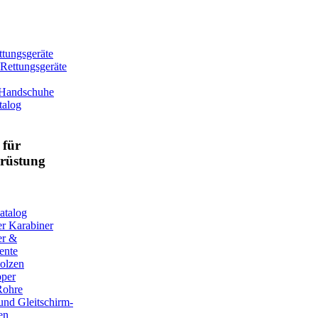
tungsgeräte
-Rettungsgeräte
 Handschuhe
talog
für
srüstung
atalog
er Karabiner
er &
ente
olzen
pper
Rohre
und Gleitschirm-
en