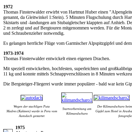
1972
Thomas Finsterwalder erwirbt von Hartmut Huber einen "Alpenglei
genannt, da Gleitwinkel 1:Stein). 5 Minuten Flugschulung durch Ha
Skistarts und -landungen am Stubaigletscher klappten auf Anhieb. De
2 m zerlegt und auf Bergtouren mitgenommen werden. Für die Monta
und Schraubenzieher notwendig.
Es gelangen herrliche Flüge vom Garmischer Alpspitzgipfel und dem 
1973-1974
Thomas Finsterwalder entwickelt einen eigenen Drachen.
Mit speziell entwickelten, hochfesten, superleichten und großkalibr
11 kg und konnte mittels Schnappverschlüssen in 8 Minuten werkzeu
Die Bergsteiger-Fliegerei wurde immer populärer - bald war kein Gip
Wegen der stachligen Puta
Der Kilimandscharo beim
Startvorbereitung am
Madres (Kakteen) wurde in Peru vom
Gipfel zum Hotel in Arusha
Kilimandscharo
Autodach gestartet
fotografie
1975