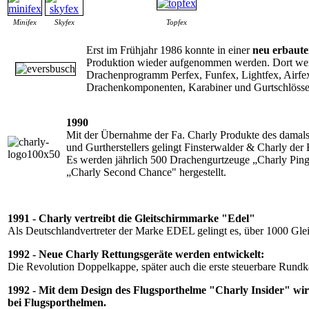
Minifex
Skyfex
Topfex
Erst im Frühjahr 1986 konnte in einer
neu erbaute
Produktion wieder aufgenommen werden. Dort werd
Drachenprogramm Perfex, Funfex, Lightfex, Airfe
Drachenkomponenten, Karabiner und Gurtschlösser 
1990
Mit der Übernahme der Fa. Charly Produkte des damals
und Gurtherstellers gelingt Finsterwalder & Charly der 
Es werden jährlich 500 Drachengurtzeuge „Charly Pin
„Charly Second Chance" hergestellt.
1991 - Charly vertreibt die Gleitschirmmarke "Edel"
Als Deutschlandvertreter der Marke EDEL gelingt es, über 1000 Glei
1992 - Neue Charly Rettungsgeräte werden entwickelt:
Die Revolution Doppelkappe, später auch die erste steuerbare Rundk
1992 - Mit dem Design des Flugsporthelme "Charly Insider" wi
bei Flugsporthelmen.