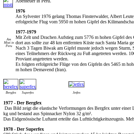
Abenteuer in Peru.
1976
An Sylvester 1976 gelang Thomas Finsterwalder, Albert Leute
erfolgreiche Flug vom 5950 m hohen Gipfel des Kilimandscha
1977-1979
Mit Zelt und Drachen Aufstieg zum 5776 m hohen Gipfel des 
Am
dort aus sollte zur 48 km entfernten Küste nach Santa Maria g
Misti in
Peru
Nach 3 Tagen Biwak am Gipfel musste jedoch wegen Sturm, 
eines Teilnehmers der Rückweg zu Fuß angetreten werden. 1
Proviant angetreten werden.
Es folgten erfolgreiche Flüge von den Gipfeln des 5465 m ho
m hohen Demavend (Iran).
Bergfex
Superfex
Jetfex
1977 - Der Bergfex
Das Bild zeigt die elastische Verformungen des Bergfex unter einer
kg und bestand aus Spinnacker Nylon 32 g/m².
Das Eidgenössische Luftamt erteilte das Lufttüchtigkeitszeugnis. Mehr
1978 - Der Superfex