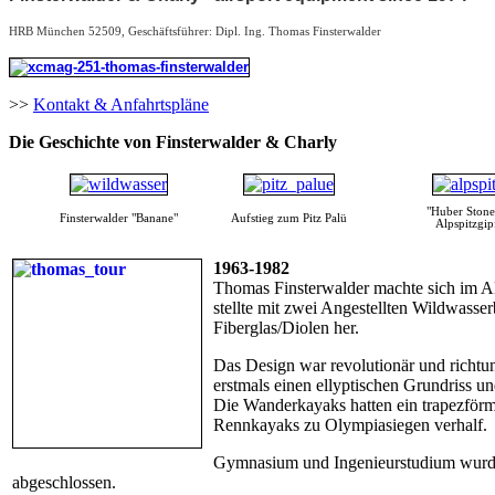
HRB München 52509, Geschäftsführer: Dipl. Ing. Thomas Finsterwalder
>>
Kontakt & Anfahrtspläne
Die Geschichte von Finsterwalder & Charly
"Huber Ston
Finsterwalder "Banane"
Aufstieg zum Pitz Palü
Alpspitzgip
1963-1982
Thomas Finsterwalder machte sich im Al
stellte mit zwei Angestellten Wildwass
Fiberglas/Diolen her.
Das Design war revolutionär und richtu
erstmals einen ellyptischen Grundriss u
Die Wanderkayaks hatten ein trapezförmi
Rennkayaks zu Olympiasiegen verhalf.
Gymnasium und Ingenieurstudium wurden
abgeschlossen.