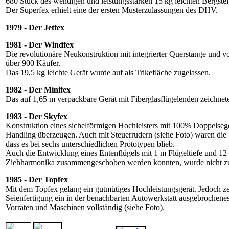
680 Stück des wendigen und leistungsstarken 15 kg leichten Bergste
Der Superfex erhielt eine der ersten Musterzulassungen des DHV.
1979 - Der Jetfex
1981 - Der Windfex
Die revolutionäre Neukonstruktion mit integrierter Querstange und 
über 900 Käufer.
Das 19,5 kg leichte Gerät wurde auf als Trikefläche zugelassen.
1982 - Der Minifex
Das auf 1,65 m verpackbare Gerät mit Fiberglasflügelenden zeichne
1983 - Der Skyfex
Konstruktion eines sichelförmigen Hochleisters mit 100% Doppelseg
Handling überzeugen. Auch mit Steuerrudern (siehe Foto) waren die 
dass es bei sechs unterschiedlichen Prototypen blieb.
Auch die Entwicklung eines Entenflügels mit 1 m Flügeltiefe und 12
Ziehharmonika zusammengeschoben werden konnten, wurde nicht zur
1985 - Der Topfex
Mit dem Topfex gelang ein gutmütiges Hochleistungsgerät. Jedoch ze
Seienfertigung ein in der benachbarten Autowerkstatt ausgebrochenes
Vorräten und Maschinen vollständig (siehe Foto).