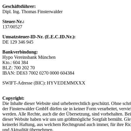
Geschäftsführer:
Dipl. Ing. Thomas Finsterwalder
Steuer-Nr.:
137/00527
Umsatzsteuer-ID-Nr.
(E.E.C.ID.Nr.):
DE 129 346 945
Bankverbindung:
Hypo Vereinsbank München
Kto.: 604 384
BLZ: 700 202 70
IBAN: DE63 7002 0270 0000 604384
SWIFT-Adresse (BIC): HYVEDEMMXXX
Copyright:
Die Inhalte dieser Website sind urheberrechtlich geschützt. Ohne sch
der Finsterwalder GmbH dürfen sie in keiner Form verarbeitet, vervielf
werden. Alle Rechte, auch die der Übersetzung, sind vorbehalten. B
dieser Website haben wir uns um größtmögliche Sorgfalt bemüht. Gl
keinerlei Haftung, aus welchem Rechtsgrund auch immer, für ihre Rich
und Aktualität übernehmen.