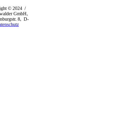
ight © 2024 /
rwalder GmbH,
burgstr. 8, D-
tenschutz