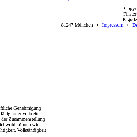
Copyr
Finste
Pagoden
81247 München •
Impressum
•
Da
riftliche Genehmigung
ältigt oder verbreitet
ei der Zusammenstellung
eichwohl können wir
tigkeit, Vollständigkeit