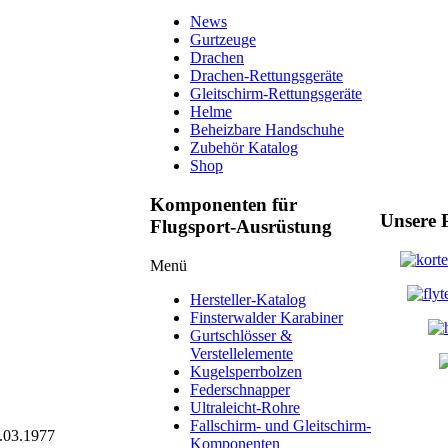
News
Gurtzeuge
Drachen
Drachen-Rettungsgeräte
Gleitschirm-Rettungsgeräte
Helme
Beheizbare Handschuhe
Zubehör Katalog
Shop
Komponenten für
Unsere 
Flugsport-Ausrüstung
Menü
Hersteller-Katalog
Finsterwalder Karabiner
Gurtschlösser &
Verstellelemente
Kugelsperrbolzen
Federschnapper
Ultraleicht-Rohre
Fallschirm- und Gleitschirm-
4.03.1977
Komponenten